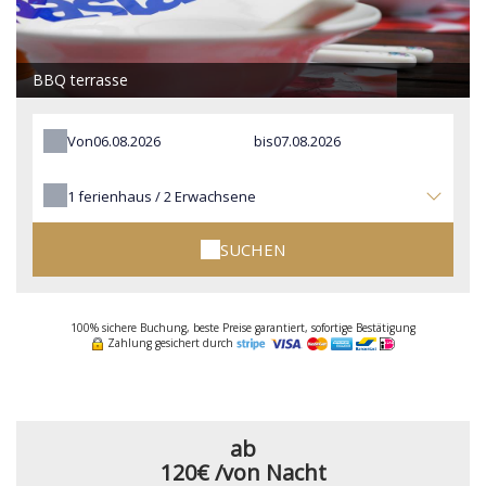
BBQ terrasse
Von
bis
1
ferienhaus /
2
Erwachsene
SUCHEN
100% sichere Buchung, beste Preise garantiert, sofortige Bestätigung
Zahlung gesichert durch
ab
120€
/von Nacht