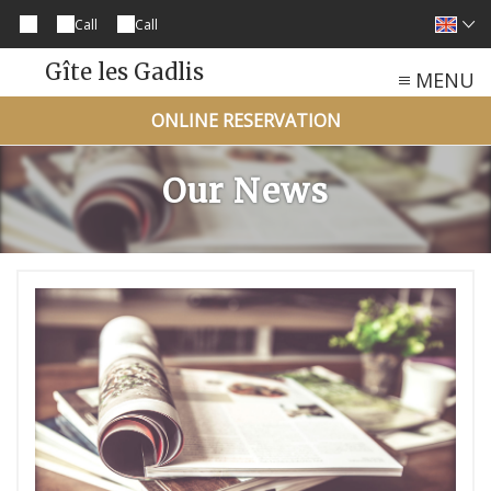
Call
Call
Gîte les Gadlis
MENU
ONLINE RESERVATION
Our News