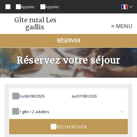
Appeler
Appeler
Gîte rural Les
MENU
gadlis
RÉSERVER
Réservez votre séjour
Du
au
1
gîte /
2
adultes
RECHERCHER